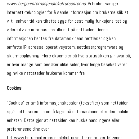
www.bergeninternasjonalekultursenter.no
. Vi bruker vanlige
Internett-teknologier for å samle informasjon om brukerne slik at
vi til enhver tid kan tilrettelegge for best mulig funksjonalitet og
videreutvikle informasjonstilbudet på nettsiden. Denne
informasjonen hentes fra datamaskinens nettleser og kan
omfatte IP-adresse, operativsystem, nettleserprogramvare og
skjermoppløsning. Flere eksempler på hva statistikken gir svar på,
er hvor mange som besøker ulike sider, hvor lenge besøket varer
og hvilke nettsteder brukerne kommer fra.
Cookies
“Cookies” er små informasjonskapsler (tekstfiler) som nettsiden
spør nettleseren din om å lagre på datamaskinen eller den mobile
enheten. Dette gjør at nettsiden kan huske handlingene eller
preferansene dine over
tid. www.bergeninternasjonalekultursenter.no bruker følgende