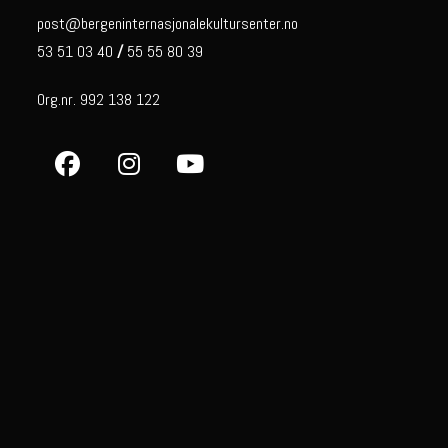
post@bergeninternasjonalekultursenter.no
53 51 03 40
/
55 55 80 39
Org.nr. 992 138 122
Opens
Opens
Opens
in
in
in
a
a
a
new
new
new
tab
tab
tab