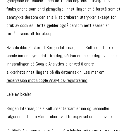
godkjenne en “cookie”, men dette kan begrense utvalget av
funksjonene som er tilgjengelige. Innstillingen er å forstå som et
samtykke dersom den er slik at brukeren uttrykker aksept for
bruk av cookies. Dette gjelder også dersom nettleseren er
forhåndsinnstilt for aksept.
Hvis du ikke ønsker at Bergen Internasjonale Kultursenter skal
samle inn anonyme data fra deg, så kan du melde deg av denne
innsamlingen på
Google Analytics
eller ved å endre
sikkerhetsinnstillingene på din datamaskin.
Les mer om
reservasjon mot Google Analytics-registrering
.
Leie av lokaler
Bergen Internasjonale Kultursentersamler inn og behandler
følgende data om våre brukere ved forespørsel om leie av lokaler:
Navn:
Alle som ønsker å leie våre lokaler må registrere seg med