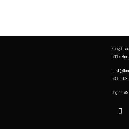
Kong Osc
5017 Ber
post@berg
53 51 03
Org.nr. 9