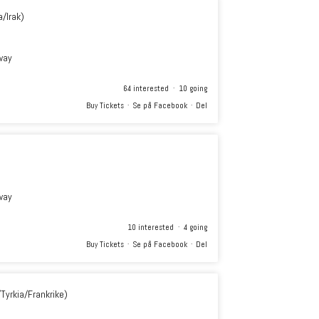
/Irak)
way
64 interested · 10 going
Buy Tickets
·
Se på Facebook
·
Del
way
10 interested · 4 going
Buy Tickets
·
Se på Facebook
·
Del
/Tyrkia/Frankrike)