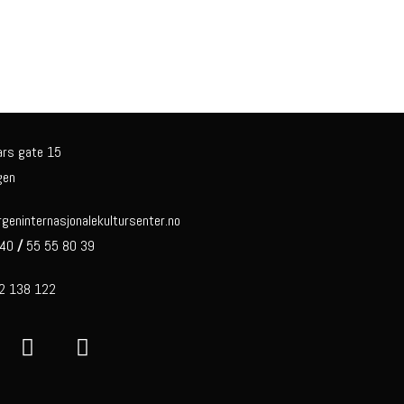
ars gate 15
gen
eninternasjonalekultursenter.no
 40
/
55 55 80 39
92 138 122