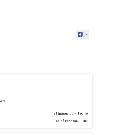
3
way
46 interested · 8 going
Se på Facebook
·
Del