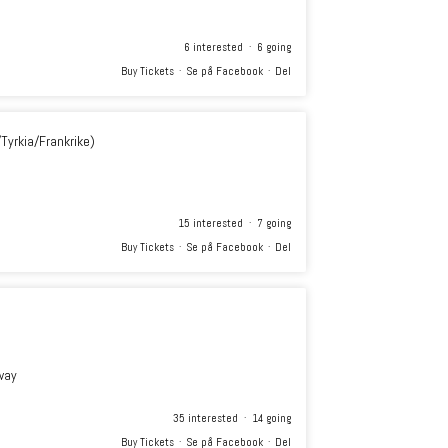
6 interested · 6 going
Buy Tickets
·
Se på Facebook
·
Del
/Tyrkia/Frankrike)
15 interested · 7 going
Buy Tickets
·
Se på Facebook
·
Del
way
35 interested · 14 going
Buy Tickets
·
Se på Facebook
·
Del