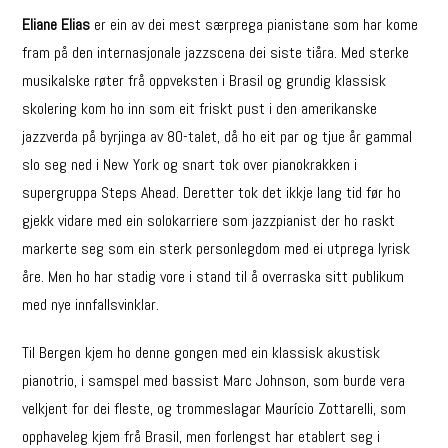
Eliane Elias
er ein av dei mest særprega pianistane som har kome
fram på den internasjonale jazzscena dei siste tiåra. Med sterke
musikalske røter frå oppveksten i Brasil og grundig klassisk
skolering kom ho inn som eit friskt pust i den amerikanske
jazzverda på byrjinga av 80-talet, då ho eit par og tjue år gammal
slo seg ned i New York og snart tok over pianokrakken i
supergruppa Steps Ahead. Deretter tok det ikkje lang tid før ho
gjekk vidare med ein solokarriere som jazzpianist der ho raskt
markerte seg som ein sterk personlegdom med ei utprega lyrisk
åre. Men ho har stadig vore i stand til å overraska sitt publikum
med nye innfallsvinklar.
Til Bergen kjem ho denne gongen med ein klassisk akustisk
pianotrio, i samspel med bassist Marc Johnson, som burde vera
velkjent for dei fleste, og trommeslagar Maurício Zottarelli, som
opphaveleg kjem frå Brasil, men forlengst har etablert seg i