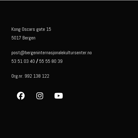
Kong Oscars gate 15
5017 Bergen
post@bergeninternasjonalekultursenter.no
53 51 03 40
/
55 55 80 39
Org.nr. 992 138 122
Opens
Opens
Opens
in
in
in
a
a
a
new
new
new