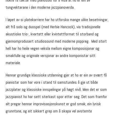
nokre få taktar med pianosolo for å visa at ho er ein av
tungvektarane i den moderne jazzpianoverda.
I løpet av si platekarriere har ho utforska mange ulike besetningar,
alt frå solo og duospel (med Herbie Hancock), via tradisjonelle
akustiske trio-, kvartett eller kvintettformat til storband og
gjennomprodusert studiosound med moderne poppreg. Med stort
hell har ho heile vegen veksla mellom eigne komposisjonar og
smakfulle og originale versjonar av andre komponistar sitt
materiale.
Hennar grundige klassiske utdanning gjer at ho er ein av svært få
pianistar som har vore i stand til samstundes å gje ut både
jazzplater og klassiske innspelingar på høgt nivå. Men det er som
jazzpianist ho har sett sterkast spor etter seg. Det som framfor
alt pregar hennar improvisasjonskunst er god smak, ein lyrisk
grunntone, og eit sikkert grep om å skapa vel avstemte