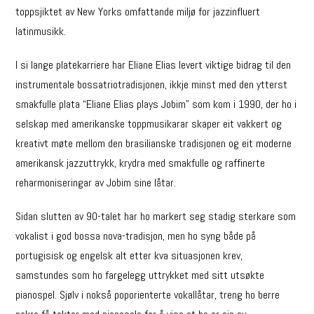
toppsjiktet av New Yorks omfattande miljø for jazzinfluert
latinmusikk.
I si lange platekarriere har Eliane Elias levert viktige bidrag til den
instrumentale bossatriotradisjonen, ikkje minst med den ytterst
smakfulle plata “Eliane Elias plays Jobim” som kom i 1990, der ho i
selskap med amerikanske toppmusikarar skaper eit vakkert og
kreativt møte mellom den brasilianske tradisjonen og eit moderne
amerikansk jazzuttrykk, krydra med smakfulle og raffinerte
reharmoniseringar av Jobim sine låtar.
Sidan slutten av 90-talet har ho markert seg stadig sterkare som
vokalist i god bossa nova-tradisjon, men ho syng både på
portugisisk og engelsk alt etter kva situasjonen krev,
samstundes som ho fargelegg uttrykket med sitt utsøkte
pianospel. Sjølv i nokså poporienterte vokallåtar, treng ho berre