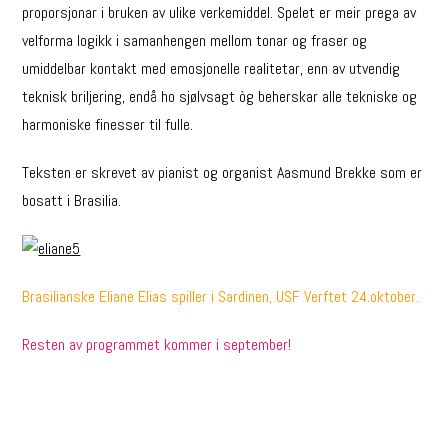
proporsjonar i bruken av ulike verkemiddel. Spelet er meir prega av
velforma logikk i samanhengen mellom tonar og fraser og
umiddelbar kontakt med emosjonelle realitetar, enn av utvendig
teknisk briljering, endå ho sjølvsagt òg beherskar alle tekniske og
harmoniske finesser til fulle.
Teksten er skrevet av pianist og organist Aasmund Brekke som er
bosatt i Brasilia.
Brasilianske Eliane Elias spiller i Sardinen, USF Verftet 24.oktober.
Resten av programmet kommer i september!