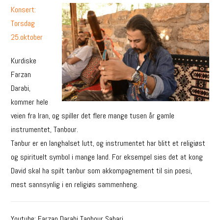
Konsert:
Torsdag
25.oktober
Kurdiske
Farzan
Darabi,
kommer hele
veien fra Iran, og spiller det flere mange tusen år gamle
instrumentet, Tanbour.
Tanbur er en langhalset lutt, og instrumentet har blitt et religiøst
og spirituelt symbol i mange land. For eksempel sies det at kong
David skal ha spilt tanbur som akkompagnement til sin poesi,
mest sannsynlig i en religiøs sammenheng.
Youtube: Farzan Darabi Tanbour Sahari